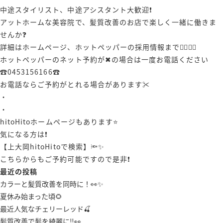
中途スタイリスト、中途アシスタント大歓迎❗️
アットホームな美容院で、髪質改善のお店で楽しく一緒に働きま
せんか❓
詳細はホームページ、ホットペッパーの採用情報まで🙋‍♀️🙋‍♂️
ホットペッパーのネット予約が✖︎の場合は一度お電話ください
☎️0453156166☎️
お電話ならご予約がとれる場合があります✂️
・
・
hitoHitoホームページもあります⭐️
気になる方は❗️
【上大岡hitoHitoで検索】🔦✨
こちらからもご予約可能ですので是非❗️
最近の投稿
カラーと髪質改善を同時に！👀✨
夏休み始まった頃🌻
最近人気なチェリーレッド🍒
髪質改善で髪を綺麗に‼️👀