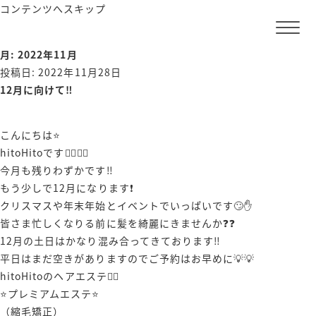
コンテンツへスキップ
月:
2022年11月
投稿日:
2022年11月28日
12月に向けて‼️
こんにちは⭐️
hitoHitoです🙋‍♂️🙋‍♀️
今月も残りわずかです‼️
もう少しで12月になります❗️
クリスマスや年末年始とイベントでいっぱいです🙄✋️
皆さま忙しくなりる前に髪を綺麗にきませんか❓❓
12月の土日はかなり混み合ってきております‼️
平日はまだ空きがありますのでご予約はお早めに💡💡
hitoHitoのヘアエステ💆‍♀️
⭐️プレミアムエステ⭐️
（縮毛矯正）