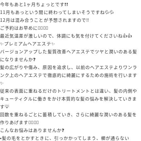
今年もあと1ヶ月ちょっとです❗️❗️
11月もあっという間に終わってしまいそうですね💦💦
12月は混み合うことが予想されますので‼️
ご予約はお早めに🙋‍♂️🙋‍♀️
最近気温差が激しいので、体調にも気を付けてくださいね👍👍
✨プレミアムヘアエステ✨
バージョンアップした髪質改善ヘアエステでツヤと潤いのある髪
になりませんか❓
髪の広がりや傷み、原因を追求し、以前のヘアエステよりワンラ
ンク上のヘアエステで徹底的に綺麗にするための施術を行います
✨
従来の表面に重ねるだけのトリートメントとは違い、髪の内側や
キューティクルに働きをかけ本質的な髪の悩みを解決していきま
す💡
回数を重ねるごとに蓄積していき、さらに綺麗な潤いのある髪を
作りあげます🙋‍♂️🙋‍♀️
こんなお悩みはありませんか❓
•髪の毛をとかすときに、引っかかってしまう、櫛が通らない