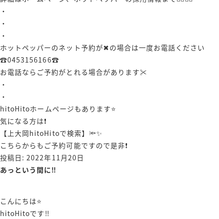
・
・
・
ホットペッパーのネット予約が✖︎の場合は一度お電話ください
☎️0453156166☎️
お電話ならご予約がとれる場合があります✂️
・
・
hitoHitoホームページもあります⭐️
気になる方は❗️
【上大岡hitoHitoで検索】🔦✨
こちらからもご予約可能ですので是非❗️
投稿日:
2022年11月20日
あっという間に‼️
こんにちは⭐️
hitoHitoです‼️