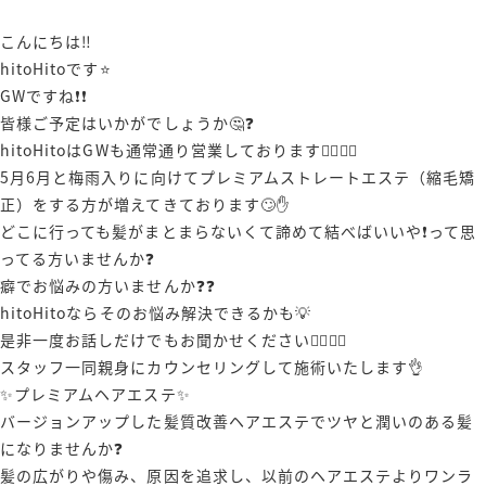
こんにちは‼️
hitoHitoです⭐️
GWですね❗️❗️
皆様ご予定はいかがでしょうか🤔❓
hitoHitoはGWも通常通り営業しております🙋‍♂️🙋‍♀️
5月6月と梅雨入りに向けてプレミアムストレートエステ（縮毛矯
正）をする方が増えてきております🙄✋️
どこに行っても髪がまとまらないくて諦めて結べばいいや❗️って思
ってる方いませんか❓
癖でお悩みの方いませんか❓❓
hitoHitoならそのお悩み解決できるかも💡
是非一度お話しだけでもお聞かせください🙋‍♂️🙋‍♀️
スタッフ一同親身にカウンセリングして施術いたします👌
✨プレミアムヘアエステ✨
バージョンアップした髪質改善ヘアエステでツヤと潤いのある髪
になりませんか❓
髪の広がりや傷み、原因を追求し、以前のヘアエステよりワンラ