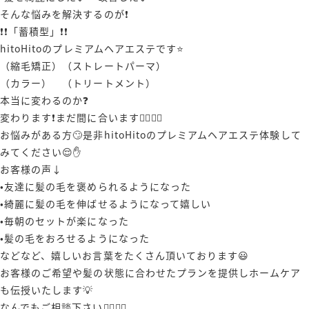
そんな悩みを解決するのが❗️
❗️❗️「蓄積型」❗️❗️
hitoHitoのプレミアムヘアエステです⭐️
（縮毛矯正）（ストレートパーマ）
（カラー） （トリートメント）
本当に変わるのか❓
変わります❗️まだ間に合います🙋‍♂️🙋‍♀️
お悩みがある方🙄是非hitoHitoのプレミアムヘアエステ体験して
みてください😌✋️
お客様の声↓
•友達に髪の毛を褒められるようになった
•綺麗に髪の毛を伸ばせるようになって嬉しい
•毎朝のセットが楽になった
•髪の毛をおろせるようになった
などなど、嬉しいお言葉をたくさん頂いております😃
お客様のご希望や髪の状態に合わせたプランを提供しホームケア
も伝授いたします💡
なんでもご相談下さい🙋‍♀️🙋‍♂️