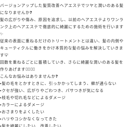
バージョンアップした髪質改善ヘアエステでツヤと潤いのある髪
になりませんか❓
髪の広がりや傷み、原因を追求し、以前のヘアエステよりワンラ
ンク上のヘアエステで徹底的に綺麗にするための施術を行います
✨
従来の表面に重ねるだけのトリートメントとは違い、髪の内側や
キューティクルに働きをかけ本質的な髪の悩みを解決していきま
す💡
回数を重ねるごとに蓄積していき、さらに綺麗な潤いのある髪を
作りあげます🙋‍♂️🙋‍♀️
こんなお悩みはありませんか❓
•髪の毛をとかすときに、引っかかってしまう、櫛が通らない
•クセが強い、広がりやごわつき、パサつきが気になる
•枝毛や切れ毛などによるダメージ
•カラーによるダメージ
•おさまりをよくしたい
•ハリやコシかなくなってきた
•髪を綺麗にしたい 改善したい