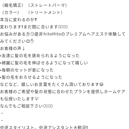
（縮毛矯正）（ストレートパーマ）
（カラー） （トリートメント）
本当に変わるのか❓
変わります❗️まだ間に合います🙋‍♂️🙋‍♀️
お悩みがある方🙄是非hitoHitoのプレミアムヘアエステ体験して
みてください😌✋️
お客様の声↓
•友達に髪の毛を褒められるようになった
•綺麗に髪の毛を伸ばせるようになって嬉しい
•毎朝のセットが楽になった
•髪の毛をおろせるようになった
などなど、嬉しいお言葉をたくさん頂いております😃
お客様のご希望や髪の状態に合わせたプランを提供しホームケア
も伝授いたします💡
なんでもご相談下さい🙋‍♀️🙋‍♂️
・
・
中途スタイリスト、中途アシスタント大歓迎❗️