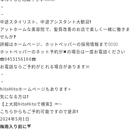
・
・
中途スタイリスト、中途アシスタント大歓迎❗️
アットホームな美容院で、髪質改善のお店で楽しく一緒に働きま
せんか❓
詳細はホームページ、ホットペッパーの採用情報まで🙋‍♀️🙋‍♂️
ホットペッパーのネット予約が✖︎の場合は一度お電話ください
☎️0453156166☎️
お電話ならご予約がとれる場合があります✂️
・
・
hitoHitoホームページもあります⭐️
気になる方は❗️
【上大岡hitoHitoで検索】🔦✨
こちらからもご予約可能ですので是非❗️
投
2024年5月1日
稿
梅雨入り前に☔️
日: