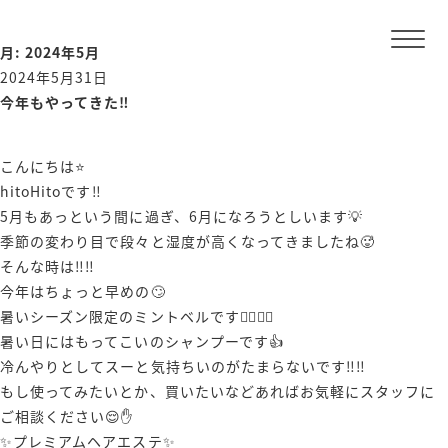
コ
ン
月:
2024年5月
テ
投
2024年5月31日
ン
稿
今年もやってきた‼️
ツ
日:
へ
ス
こんにちは⭐️
キ
hitoHitoです‼️
ッ
5月もあっという間に過ぎ、6月になろうとしいます💡
プ
季節の変わり目で段々と湿度が高くなってきましたね🥵
そんな時は‼️‼️
今年はちょっと早めの🙄
暑いシーズン限定のミントベルです🙋‍♂️🙋‍♀️
暑い日にはもってこいのシャンプーです👍
冷んやりとしてスーと気持ちいのがたまらないです‼️‼️
もし使ってみたいとか、買いたいなどあればお気軽にスタッフに
ご相談ください😌✋️
✨プレミアムヘアエステ✨