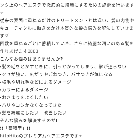
ンク上のヘアエステで徹底的に綺麗にするための施術を行います
✨
従来の表面に重ねるだけのトリートメントとは違い、髪の内側や
キューティクルに働きをかけ本質的な髪の悩みを解決していきま
す💡
回数を重ねるごとに蓄積していき、さらに綺麗な潤いのある髪を
作りあげます🙋‍♂️🙋‍♀️
こんなお悩みはありませんか❓
•髪の毛をとかすときに、引っかかってしまう、櫛が通らない
•クセが強い、広がりやごわつき、パサつきが気になる
•枝毛や切れ毛などによるダメージ
•カラーによるダメージ
•おさまりをよくしたい
•ハリやコシかなくなってきた
•髪を綺麗にしたい 改善したい
そんな悩みを解決するのが❗️
❗️❗️「蓄積型」❗️❗️
hitoHitoのプレミアムヘアエステです⭐️