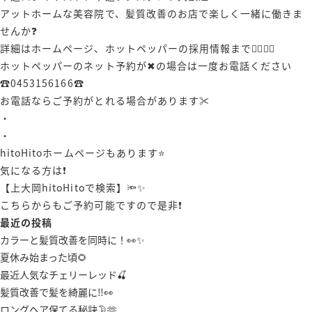
アットホームな美容院で、髪質改善のお店で楽しく一緒に働きま
せんか❓
詳細はホームページ、ホットペッパーの採用情報まで🙋‍♀️🙋‍♂️
ホットペッパーのネット予約が✖︎の場合は一度お電話ください
☎️0453156166☎️
お電話ならご予約がとれる場合があります✂️
・
・
hitoHitoホームページもあります⭐️
気になる方は❗️
【上大岡hitoHitoで検索】🔦✨
こちらからもご予約可能ですので是非❗️
最近の投稿
カラーと髪質改善を同時に！👀✨
夏休み始まった頃🌻
最近人気なチェリーレッド🍒
髪質改善で髪を綺麗に‼️👀
ロングヘア保てる秘訣🌛🫶