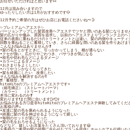
お任せいただければと思います👀

12月は混み合いますので

ゆったりしたい方は1月がおすすめです🐶

12月予約ご希望の方はぜひお店にお電話くださいね〜🌛

✨プレミアムヘアエステ✨

バージョンアップした髪質改善ヘアエステでツヤと潤いのある髪になりません
髪の広がりや傷み、原因を追求し、以前のヘアエステよりワンランク上のヘア
従来の表面に重ねるだけのトリートメントとは違い、髪の内側やキューティク
回数を重ねるごとに蓄積していき、さらに綺麗な潤いのある髪を作りあげます🙋‍♂️🙋
こんなお悩みはありませんか❓

•髪の毛をとかすときに、引っかかってしまう、櫛が通らない

•クセが強い、広がりやごわつき、パサつきが気になる

•枝毛や切れ毛などによるダメージ

•カラーによるダメージ

•おさまりをよくしたい

•ハリやコシかなくなってきた

•髪を綺麗にしたい　改善したい

そんな悩みを解決するのが❗️

❗️❗️「蓄積型」❗️❗️

hitoHitoのプレミアムヘアエステです⭐️

（縮毛矯正）（ストレートパーマ）

（カラー）　（トリートメント）

本当に変わるのか❓

変わります❗️まだ間に合います🙋‍♂️🙋‍♀️

お悩みがある方🙄是非hitoHitoのプレミアムヘアエステ体験してみてください
お客様の声↓

•友達に髪の毛を褒められるようになった

•綺麗に髪の毛を伸ばせるようになって嬉しい

•毎朝のセットが楽になった

•髪の毛をおろせるようになった

などなど、嬉しいお言葉をたくさん頂いております😃

お客様のご希望や髪の状態に合わせたプランを提供しホームケアも伝授いたしま