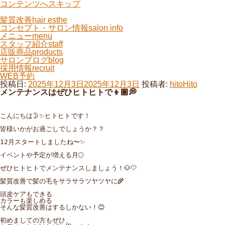
コンテンツへスキップ
髪質改善
hair esthe
コンセプト・サロン情報
salon info
メニュー
menu
スタッフ紹介
staff
店販商品
products
サロンブログ
blog
採用情報
recruit
WEB予約
投稿日:
2025年12月3日
2025年12月3日
投稿者:
hitoHito
メンテナンスはぜひヒトヒトで👦🏽💭
こんにちは🌛✨ヒトヒトです！

皆様いかがお過ごしでしょうか？？

12月スタートしましたね〜✨

イベントや予定が増える月🌕

ぜひヒトヒトでメンテナンスしましょう！🐶🤍

髪質改善で髪の毛をサラサラツヤツヤに🌾

頭皮ケアもできる

カラーも楽しめる

そんな髪質改善はするしかない！😊

初めましての方もぜひ、
