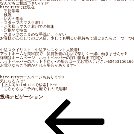
なんでもご相談下さい🙋‍♀️🙋‍♂️

hitoHitoでは現在

・手指消毒

・検温

・店内の消毒

・スタッフのマスク着用

・お客様もマスク着用での施術

・定期的な換気

・スタッフのこまめな手洗い、うがい

お客様が安心してのご来店、少しでも明るい気持ちで過ごせたらと一つ一つ心掛けて
・

・

中途スタイリスト、中途アシスタント大歓迎❗️

アットホームな美容院で、髪質改善のお店で楽しく一緒に働きませんか❓

詳細はホームページ、ホットペッパーの採用情報まで🙋‍♀️🙋‍♂️

ホットペッパーのネット予約が✖︎の場合は一度お電話ください☎️0453156166☎️
お電話ならご予約がとれる場合があります✂️

・

・

hitoHitoホームページもあります⭐️

気になる方は❗️

【上大岡hitoHitoで検索】🔦✨

こちらからもご予約可能ですので是非❗️

投稿ナビゲーション