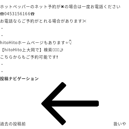
ホットペッパーのネット予約が✖︎の場合は一度お電話ください
☎️0453156166☎️
お電話ならご予約がとれる場合があります✂️
・
・
hitoHitoホームページもあります⭐️👇
【hitoHito上大岡で】検索💇🏻‍♀️🤳
こちらからもご予約可能です❗️
・
・
投稿ナビゲーション
過去の投稿
前
扱いや