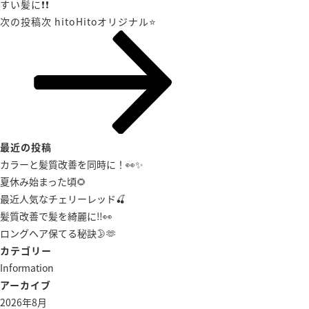
すい髪に❗️❗️
次の投稿
次
hitoHitoオリジナル⭐️
最近の投稿
カラーと髪質改善を同時に！👀✨
夏休み始まった頃🌻
最近人気なチェリーレッド🍒
髪質改善で髪を綺麗に‼️👀
ロングヘア保てる秘訣🌛🫶
カテゴリー
Information
アーカイブ
2026年8月