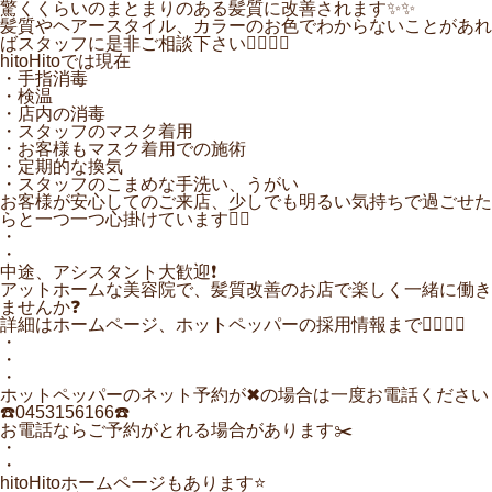
驚くくらいのまとまりのある髪質に改善されます✨✨
髪質やヘアースタイル、カラーのお色でわからないことがあれ
ばスタッフに是非ご相談下さい🙋‍♂️🙋‍♀️
hitoHitoでは現在
・手指消毒
・検温
・店内の消毒
・スタッフのマスク着用
・お客様もマスク着用での施術
・定期的な換気
・スタッフのこまめな手洗い、うがい
お客様が安心してのご来店、少しでも明るい気持ちで過ごせた
らと一つ一つ心掛けています🙇‍♂️
・
・
中途、アシスタント大歓迎❗️
アットホームな美容院で、髪質改善のお店で楽しく一緒に働き
ませんか❓
詳細はホームページ、ホットペッパーの採用情報まで🙋‍♀️🙋‍♂️
・
・
・
ホットペッパーのネット予約が✖︎の場合は一度お電話ください
☎️0453156166☎️
お電話ならご予約がとれる場合があります✂️
・
・
hitoHitoホームページもあります⭐️