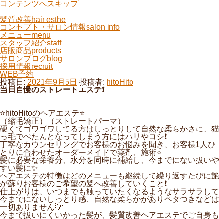
コンテンツへスキップ
髪質改善
hair esthe
コンセプト・サロン情報
salon info
メニュー
menu
スタッフ紹介
staff
店販商品
products
サロンブログ
blog
採用情報
recruit
WEB予約
投稿日:
2021年9月5日
投稿者:
hitoHito
当日自慢のストレートエステ❗️
⭐️hitoHitoのヘアエステ⭐️
（縮毛矯正）（ストレートパーマ）
硬くてゴワゴワしてる方はしっとりして自然な柔らかさに、猫
っ毛でぺたんとなってしまう方にはハリやコシ❗️
丁寧なカウンセリングでお客様のお悩みを聞き、お客様1人ひ
とりに合わせたオーダーメイドで薬剤、施術⭐️
髪に必要な栄養分、水分を同時に補給し、今までにない扱いや
すい髪に✨
ヘアエステの特徴はどのメニューも継続して繰り返すたびに艶
が蘇りお客様のご希望の髪へ改善していくこと❗️
仕上がりは、いつまでも触っていたくなるようなサラサラして
今までにないしっとり感、自然な柔らかがありベタつきなどは
一切ありません💡
今まで扱いにくいかった髪が、髪質改善ヘアエステでご自身も