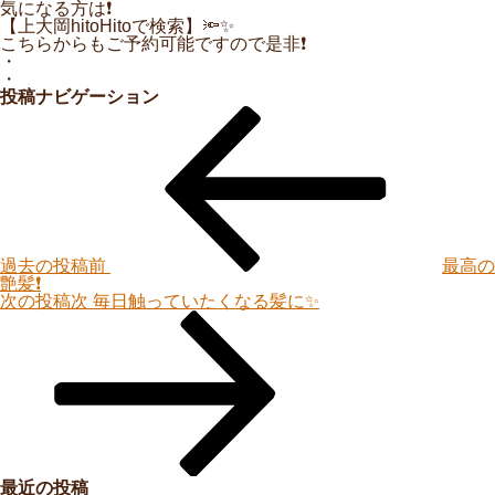
気になる方は❗️
【上大岡hitoHitoで検索】🔦✨
こちらからもご予約可能ですので是非❗️
・
・
投稿ナビゲーション
過去の投稿
前
最高の
艶髪❗️
次の投稿
次
毎日触っていたくなる髪に✨
最近の投稿